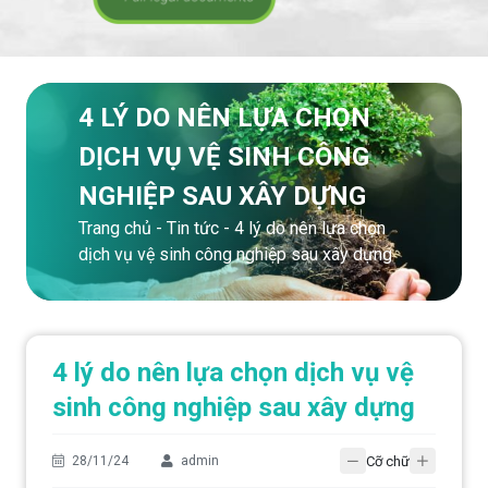
4 LÝ DO NÊN LỰA CHỌN
DỊCH VỤ VỆ SINH CÔNG
NGHIỆP SAU XÂY DỰNG
Trang chủ
-
Tin tức
-
4 lý do nên lựa chọn
dịch vụ vệ sinh công nghiệp sau xây dựng
4 lý do nên lựa chọn dịch vụ vệ
sinh công nghiệp sau xây dựng
Cỡ chữ
28/11/24
admin