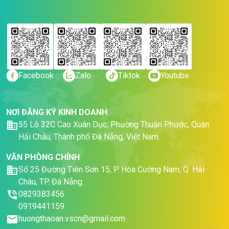
Facebook
Zalo
Tiktok
Youtube
NƠI ĐĂNG KÝ KINH DOANH
55 Lô 32C Cao Xuân Dục, Phường Thuận Phước, Quận
Hải Châu, Thành phố Đà Nẵng, Việt Nam.
VĂN PHÒNG CHÍNH
Số 25 Đường Tiên Sơn 15, P. Hòa Cường Nam, Q. Hải
Châu, TP. Đà Nẵng.
0829383456
0919441159
huongthaoan.vscn@gmail.com