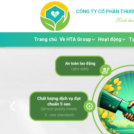
CÔNG TY CỔ PHẦN THƯƠN
Kinh doan
Trang chủ
Về HTA Group
Hoạt động
Tạ