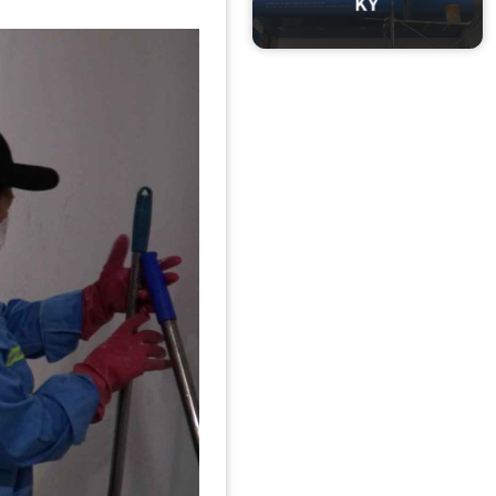
VỆ SINH BIỂN HIỆU ĐỊNH
KỲ