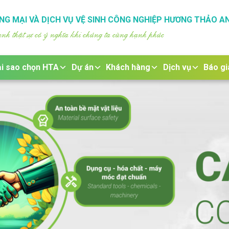
G MẠI VÀ DỊCH VỤ VỆ SINH CÔNG NGHIỆP HƯƠNG THẢO A
h thật sự có ý nghĩa khi chúng ta cùng hạnh phúc
i sao chọn HTA
Dự án
Khách hàng
Dịch vụ
Báo gi