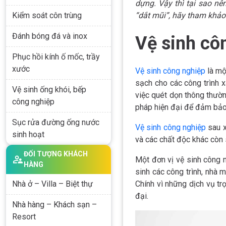
dựng. Vậy thì tại sao nê
Kiểm soát côn trùng
“dắt mũi”, hãy tham khảo 
Đánh bóng đá và inox
Vệ sinh cô
Phục hồi kính ố mốc, trầy
xước
Vệ sinh công nghiệp
là mộ
sạch cho các công trình 
Vệ sinh ống khói, bếp
việc quét dọn thông thườ
công nghiệp
pháp hiện đại để đảm bảo
Sục rửa đường ống nước
Vệ sinh công nghiệp
sau x
sinh hoạt
và các chất độc khác còn 
ĐỐI TƯỢNG KHÁCH
Một đơn vị vệ sinh công 
HÀNG
sinh các công trình, nhà m
Nhà ở – Villa – Biệt thự
Chính vì những dịch vụ tr
đại.
Nhà hàng – Khách sạn –
Resort