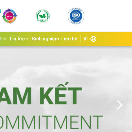
N
á
Tin tức
Kinh nghiệm
Liên hệ
VI