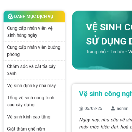
DANH MỤC DỊCH VỤ
VỆ SINH C
Cung cấp nhân viên vệ
sinh hàng ngày
SỬ DỤNG 
Cung cấp nhân viên buồng
Trang chủ
-
Tin tức
-
V
phòng
Chăm sóc và cắt tỉa cây
xanh
Vệ sinh định kỳ nhà máy
Vệ sinh công ngh
Tổng vệ sinh công trình
sau xây dựng
05/03/25
admin
Vệ sinh kính cao tầng
Ngày nay, nhu cầu vệ sin
máy móc hiện đại, hoá c
Giặt thảm ghế nệm