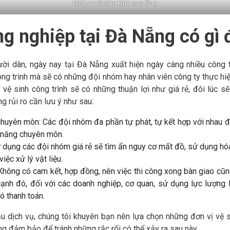
Dịch vụ vệ sinh kính cao tầng
ng nghiệp tại Đà Nẵng có gì 
ời dân, ngày nay tại Đà Nẵng xuất hiện ngày càng nhiều công 
ng trình mà sẽ có những đội nhóm hay nhân viên công ty thực hi
ệ sinh công trình sẽ có những thuận lợi như giá rẻ, đôi lúc sẽ 
 rủi ro cần lưu ý như sau:
uyên môn: Các đội nhóm đa phần tự phát, tự kết hợp với nhau đ
 năng chuyên môn.
sử dụng các đội nhóm giá rẻ sẽ tìm ẩn nguy cơ mất đồ, sử dụng hó
iệc xử lý vật liệu.
hông có cam kết, hợp đồng, nên việc thi công xong bàn giao cũn
cạnh đó, đối với các doanh nghiệp, cơ quan, sử dụng lực lượng
ó thanh toán.
cầu dịch vụ, chúng tôi khuyên bạn nên lựa chọn những đơn vị vệ s
g đảm bảo để tránh những rắc rối có thể xảy ra sau này.