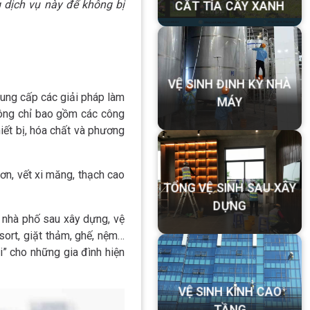
g dịch vụ này để không bị
CẮT TỈA CÂY XANH
cung cấp các giải pháp làm
VỆ SINH ĐỊNH KỲ NHÀ
hông chỉ bao gồm các công
MÁY
ết bị, hóa chất và phương
ơn, vết xi măng, thạch cao
TỔNG VỆ SINH SAU XÂY
 nhà phố sau xây dựng, vệ
DỰNG
esort, giặt thảm, ghế, nệm…
i” cho những gia đình hiện
VỆ SINH KÍNH CAO