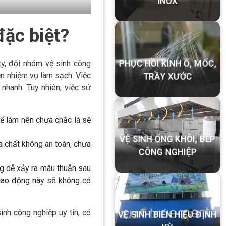
INOX
đặc biệt?
ty, đội nhóm vệ sinh công
PHỤC HỒI KÍNH Ố, MỐC,
ện nhiệm vụ làm sạch. Việc
TRẦY XƯỚC
nhanh. Tuy nhiên, việc sử
ể làm nên chưa chắc là sẽ
a chất không an toàn, chưa
VỆ SINH ỐNG KHÓI, BẾP
CÔNG NGHIỆP
g dễ xảy ra mâu thuẫn sau
 lao động này sẽ không có
inh công nghiệp uy tín, có