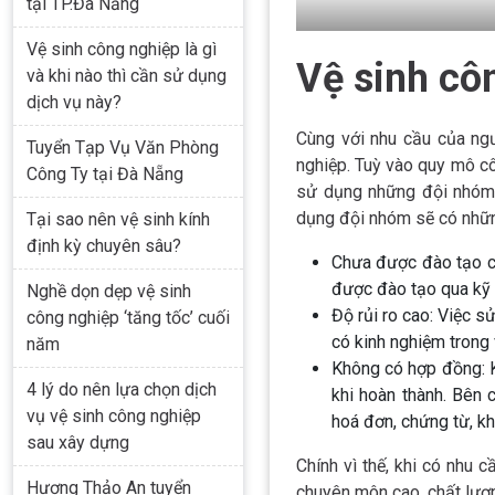
tại TP.Đà Nẵng
Vệ sinh công nghiệp là gì
Vệ sinh cô
và khi nào thì cần sử dụng
dịch vụ này?
Cùng với nhu cầu của ngư
Tuyển Tạp Vụ Văn Phòng
nghiệp. Tuỳ vào quy mô cô
Công Ty tại Đà Nẵng
sử dụng những đội nhóm v
dụng đội nhóm sẽ có những
Tại sao nên vệ sinh kính
định kỳ chuyên sâu?
Chưa được đào tạo ch
được đào tạo qua kỹ
Nghề dọn dẹp vệ sinh
Độ rủi ro cao: Việc 
công nghiệp ‘tăng tốc’ cuối
có kinh nghiệm trong v
năm
Không có hợp đồng: K
4 lý do nên lựa chọn dịch
khi hoàn thành. Bên 
vụ vệ sinh công nghiệp
hoá đơn, chứng từ, kh
sau xây dựng
Chính vì thế, khi có nhu 
Hương Thảo An tuyển
chuyên môn cao, chất lượn