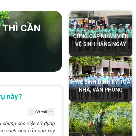
 THÌ CẦN
CUNG CẤP NHÂN VIÊN
VỆ SINH HẰNG NGÀY
VỆ SINH ĐỊNH KỲ TOÀ
 vụ này?
NHÀ, VĂN PHÒNG
Cỡ chữ
ọi chung cho việc sử dụng
làm sạch nhà cửa sau xây